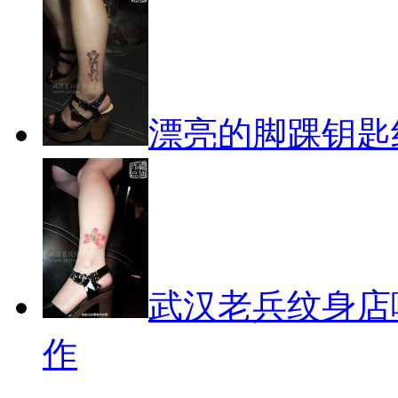
漂亮的脚踝钥匙
武汉老兵纹身店
作