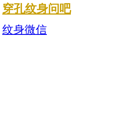
穿孔
纹身问吧
纹身微信