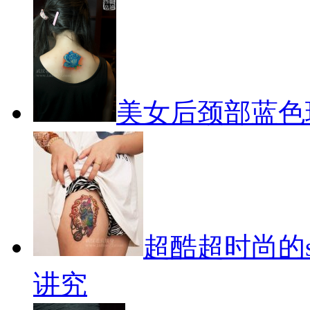
美女后颈部蓝色
超酷超时尚的s
讲究