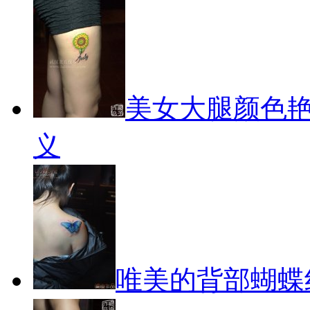
美女大腿颜色
义
唯美的背部蝴蝶