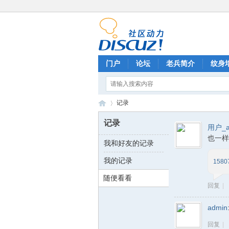
门户
论坛
老兵简介
纹身
相册
分享
记录
排行榜
记录
记录
用户_a
也一样
我和好友的记录
武
›
我的记录
1580
随便看看
回复
|
admin
回复
|