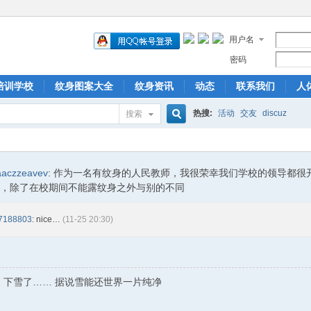
用户名
密码
培训学校
纹身图案大全
纹身资讯
动态
联系我们
人
热搜:
活动
交友
discuz
搜索
搜
aczzeavev
:
作为一名有纹身的人民教师，我很荣幸我们学校的领导都很
，除了在校期间不能露纹身之外与别的不同
索
7188803
: nice…
(11-25 20:30)
:
下雪了…… 据说雪能还世界一片纯净