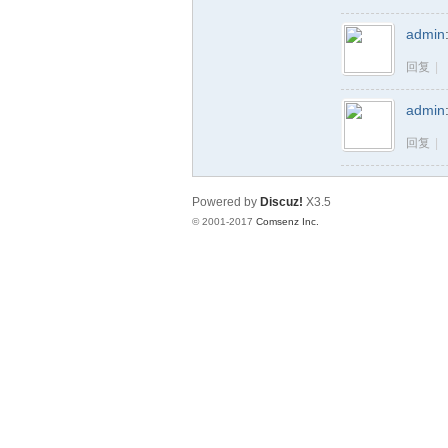
admin
汉
回复
|
admin
回复
|
Powered by
Discuz!
X3.5
© 2001-2017
Comsenz Inc.
老
兵