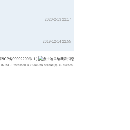
2020-2-13 22:17
2019-12-14 22:55
鄂ICP备09002209号-1
)
9 02:53
, Processed in 0.060056 second(s), 11 queries .