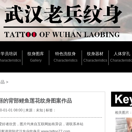
学员培训
纹身图库
特色洗纹身
纹身器材
人体穿孔
haracteristics
Gallery
Characteristics
Characteristics
Characteristi
作品
>
丽的背部鲤鱼莲花纹身图案作品
01-01 08:00 | 来源：未知 | 标签：
相关图片
爱好者欣赏，图片均来自互联网如有异议，请联系本站
登陆武汉专业纹身店 www.tattoo77.com