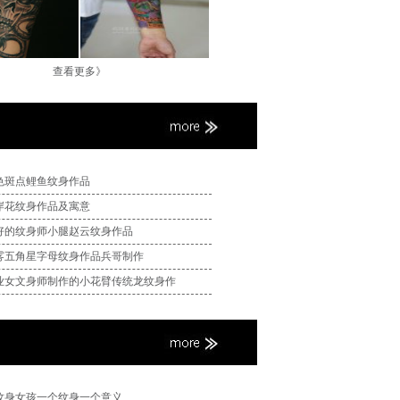
查看更多》
色斑点鲤鱼纹身作品
岸花纹身作品及寓意
好的纹身师小腿赵云纹身作品
雾五角星字母纹身作品兵哥制作
业女文身师制作的小花臂传统龙纹身作
纹身女孩一个纹身一个意义