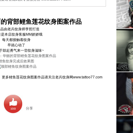
丽的背部鲤鱼莲花纹身图案作品
作品由
老兵纹身
师李哲打造
者是本店纹身客服MM娇娇哦
每天都接触着纹身
早就心动了
于鼓起勇气来一尝纹身滋味~
鲤鱼纹身完成后效果图
更多鲤鱼莲花纹身图案作品请关注老兵纹身网
www.tattoo77.com
分享