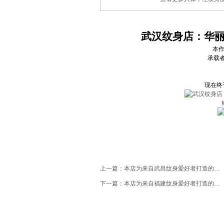
武汉纹身店
：华
本
承载
现在终
上一篇：
本店为来自武昌纹身爱好者打造的写意锦鲤纹身图案作品
下一篇：
本店为来自福建纹身爱好者打造的大臂龙头纹身图案作品