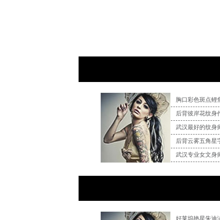
胸口彩色斑点鲤
后背彼岸花纹身
武汉最好的纹身
后背云雾五角星
武汉专业女文身
好莱坞艳星朱迪