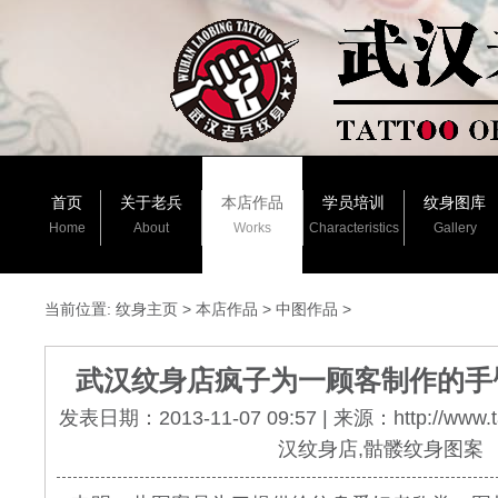
首页
关于老兵
本店作品
学员培训
纹身图库
Home
About
Works
Characteristics
Gallery
当前位置:
纹身主页
>
本店作品
>
中图作品
>
武汉纹身店疯子为一顾客制作的手
发表日期：2013-11-07 09:57 | 来源：http://www.
汉纹身店,骷髅纹身图案