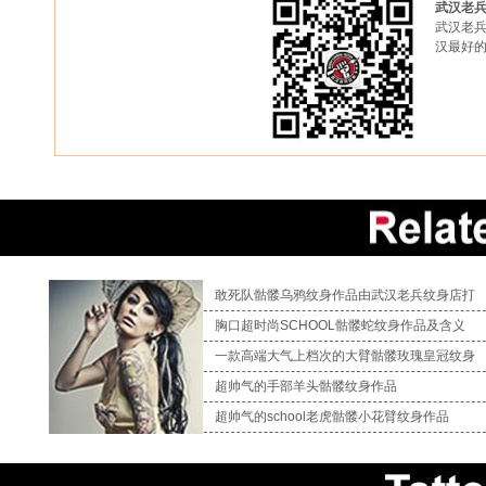
武汉老
武汉老兵
汉最好
敢死队骷髅乌鸦纹身作品由武汉老兵纹身店打
胸口超时尚SCHOOL骷髅蛇纹身作品及含义
一款高端大气上档次的大臂骷髅玫瑰皇冠纹身
超帅气的手部羊头骷髅纹身作品
超帅气的school老虎骷髅小花臂纹身作品