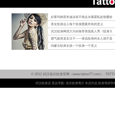
好莱坞艳星朱迪泳装不慎走光暴露私处骷髅纹
美女纹身达人每个纹身图案所有的意义
武汉纹身网强力为你推荐美国真人秀《纹身大
霸气披肩龙女汉子——谁说纹身的女人就不是
内蒙古纹身女孩一个纹身一个意义
© 2012 武汉老兵纹身官网（www.tattoo77.com）
武汉纹身店 直达导航:
老兵纹身简介
本店作品
纹身培训学