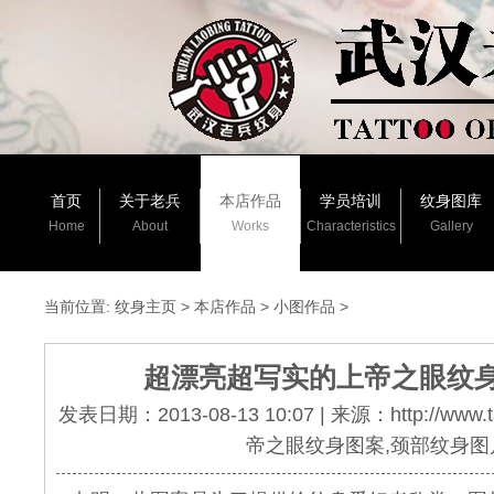
首页
关于老兵
本店作品
学员培训
纹身图库
Home
About
Works
Characteristics
Gallery
当前位置:
纹身主页
>
本店作品
>
小图作品
>
超漂亮超写实的上帝之眼纹
发表日期：2013-08-13 10:07 | 来源：http://www.
帝之眼纹身图案,颈部纹身图