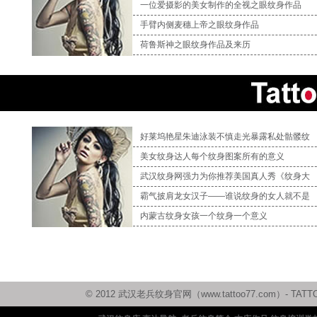
一位爱摄影的美女制作的全视之眼纹身作品
手臂内侧麦穗上帝之眼纹身作品
荷鲁斯神之眼纹身作品及来历
好莱坞艳星朱迪泳装不慎走光暴露私处骷髅纹
美女纹身达人每个纹身图案所有的意义
武汉纹身网强力为你推荐美国真人秀《纹身大
霸气披肩龙女汉子——谁说纹身的女人就不是
内蒙古纹身女孩一个纹身一个意义
© 2012 武汉老兵纹身官网（www.tattoo77.com）