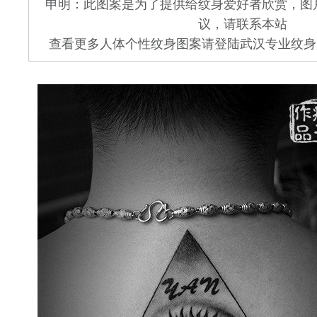
申明：此图案是为了提供给纹身爱好者欣赏，图
议，请联系本站
查看更多人体个性纹身图案请登陆武汉专业纹身店 www.