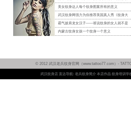
美女纹身达人每个纹身图案所有的意义
武汉纹身网强力为你推荐美国真人秀《纹身大
霸气披肩龙女汉子——谁说纹身的女人就不是
内蒙古纹身女孩一个纹身一个意义
© 2012 武汉老兵纹身官网（www.tattoo77.com）
武汉纹身店 直达导航:
老兵纹身简介
本店作品
纹身培训学