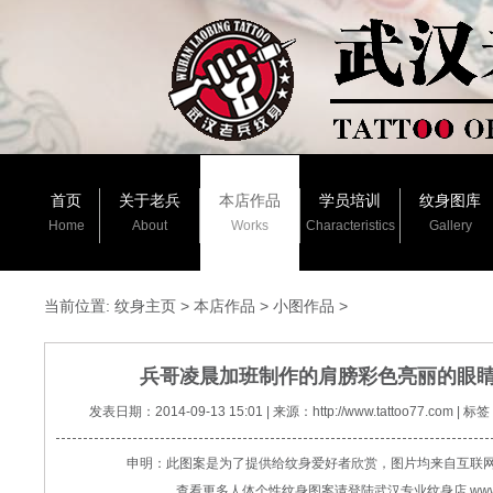
首页
关于老兵
本店作品
学员培训
纹身图库
Home
About
Works
Characteristics
Gallery
当前位置:
纹身主页
>
本店作品
>
小图作品
>
兵哥凌晨加班制作的肩膀彩色亮丽的眼
发表日期：2014-09-13 15:01 | 来源：http://www.tattoo77.c
申明：此图案是为了提供给纹身爱好者欣赏，图片均来自互联
查看更多人体个性纹身图案请登陆武汉专业纹身店 www.tat