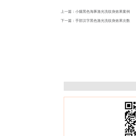
上一篇：
小腿黑色海豚激光洗纹身效果案例
下一篇：
手部汉字黑色激光洗纹身效果次数