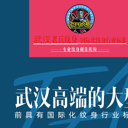
武汉老兵纹身
-国际化纹身行业标准
———
专业纹身刺青机构
———