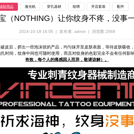
辅助用品
激光机
穿孔器材
纹绣
开店套装
配件
宝（NOTHING）让你纹身不疼，没事
2014-10-18 16:05 | 发布者: admin | 浏览数:2568
议破皮后，挤出一些泡沫状的产品，均匀抹开至皮肤表面，等待皮肤吸收，
包扎时间，
纹身
中间也可随时使用，而且对纹身的色彩完全不会有任何影
有效，每个人的痛感因人而异，敬请谅解）。