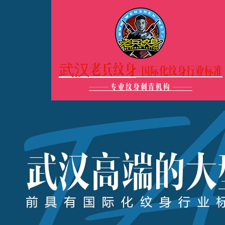
武汉老兵纹身
-国际化纹身行业标准
———
专业纹身刺青机构
———