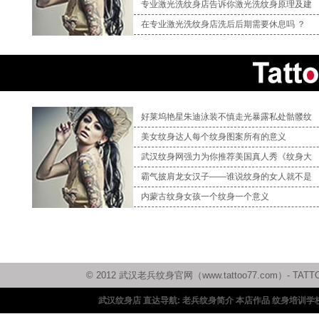
专业激光洗纹身店告诉你激光洗纹身原理及建
在专业激光洗纹身店洗后后期需要休息吗 ？
好莱坞艳星朱迪泳装不慎走光暴露私处骷髅纹
美女纹身达人每个纹身图案所有的意义
武汉纹身网强力为你推荐美国真人秀《纹身大
霸气披肩龙女汉子——谁说纹身的女人就不是
内蒙古纹身女孩一个纹身一个意义
© 2012 武汉老兵纹身官网（www.tattoo77.com）
武汉纹身店 直达导航:
老兵纹身简介
本店作品
纹身培训学