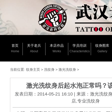
首页
关于老兵
本店作品
学员培训
纹身图库
Home
About
Works
Characteristics
Gallery
当前位置:
纹身主页
>
洗纹身
>
激光洗纹身
>
激光洗纹身后起水泡正常吗？
发表日期：2014-05-21 16:10 | 来源：激光洗
店,专业洗纹身