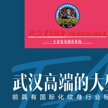
武汉老兵纹身
-国际化纹身行业标准
———
专业纹身刺青机构
———