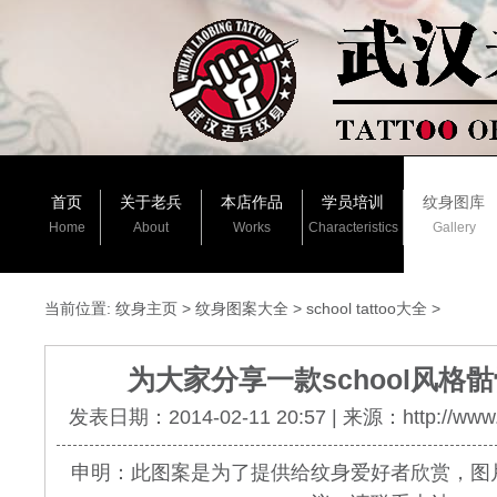
首页
关于老兵
本店作品
学员培训
纹身图库
Home
About
Works
Characteristics
Gallery
当前位置:
纹身主页
>
纹身图案大全
>
school tattoo大全
>
为大家分享一款school风格
发表日期：2014-02-11 20:57 | 来源：http://www.
申明：此图案是为了提供给纹身爱好者欣赏，图