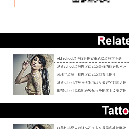
old school燈塔纹身图案由武汉纹身馆提供
满背school纹身图案由武汉最好的纹身店推荐
玫瑰花纹身手稿图案由武汉刺青店推荐
满背school猫纹身图案由武汉最好的刺青店推
腿部school风格彩色羚羊纹身图案由纹身店推
好莱坞艳星朱迪泳装不慎走光暴露私处骷髅纹