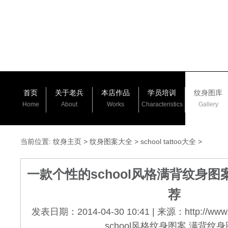
首页
关于老兵
本店作品
学员培训
纹身图库
Home
About
Works
Characteristics
Gallery
当前位置:
纹身主页
>
纹身图案大全
>
school tattoo大全
>
一款个性的school风格满背纹身
荐
发表日期：2014-04-30 10:41 | 来源：http://www.
school风格纹身图案,满背纹