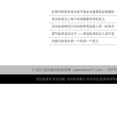
好莱坞艳星朱迪泳装不慎走光暴露私处骷髅纹
美女纹身达人每个纹身图案所有的意义
武汉纹身网强力为你推荐美国真人秀《纹身大
霸气披肩龙女汉子——谁说纹身的女人就不是
内蒙古纹身女孩一个纹身一个意义
© 2012 武汉老兵纹身官网（www.tattoo77.com）
武汉纹身店 直达导航:
老兵纹身简介
本店作品
纹身培训学