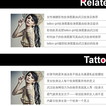
女性侧腰彩色纹身图案由武汉纹身店推荐
tattoo girl纹身图案纹身图案由纹身店提供
彩色欧美花臂tattoo girl纹身图案由武汉纹
时尚妹子的纹身图案写真由武汉纹身馆推荐
tattoo girl腿部纹身图案由武汉最好的纹身
好莱坞艳星朱迪泳装不慎走光暴露私处骷髅纹
美女纹身达人每个纹身图案所有的意义
武汉纹身网强力为你推荐美国真人秀《纹身大
霸气披肩龙女汉子——谁说纹身的女人就不是
内蒙古纹身女孩一个纹身一个意义