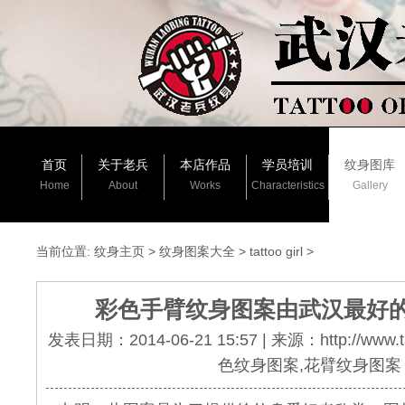
首页
关于老兵
本店作品
学员培训
纹身图库
Home
About
Works
Characteristics
Gallery
当前位置:
纹身主页
>
纹身图案大全
>
tattoo girl
>
彩色手臂纹身图案由武汉最好
发表日期：2014-06-21 15:57 | 来源：http://www.
色纹身图案,花臂纹身图案