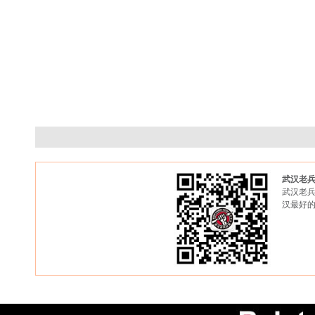
武汉老
武汉老兵
汉最好