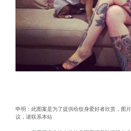
申明：此图案是为了提供给纹身爱好者欣赏，图
议，请联系本站