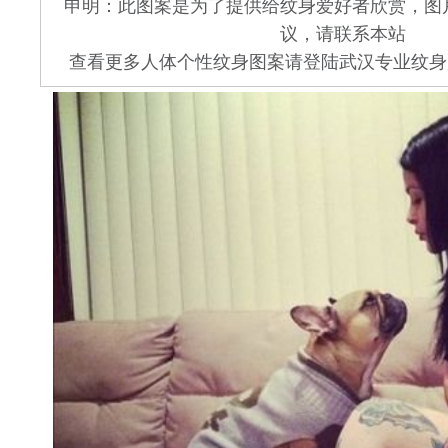
申明：此图案是为了提供给纹身爱好者欣赏，图
议，请联系本站
查看更多人体个性纹身图案请登陆武汉专业纹身店 www.