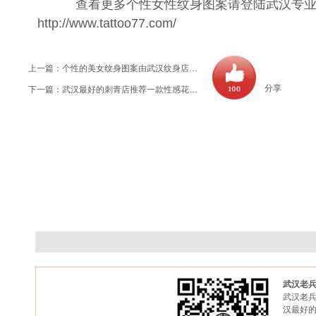
查看更多个性女性纹身图案请登陆武汉专业
http://www.tattoo77.com/
上一篇：
个性的美女纹身图案由武汉纹身店推荐
分享
下一篇：
武汉最好的刺青店推荐一款性感花臂女纹身图片
武汉老
武汉老兵
汉最好