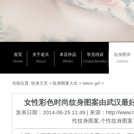
首页
关于老兵
本店作品
学员培训
纹身图库
Home
About
Works
Characteristics
Gallery
当前位置:
纹身主页
>
纹身图案大全
>
tattoo girl
>
女性彩色时尚纹身图案由武汉最
发表日期：2014-06-25 11:49 | 来源：http://www.
性纹身图案,个性纹身图案