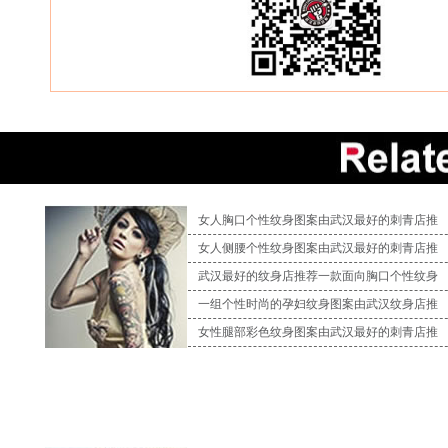
女人胸口个性纹身图案由武汉最好的刺青店推
女人侧腰个性纹身图案由武汉最好的刺青店推
武汉最好的纹身店推荐一款面向胸口个性纹身
一组个性时尚的孕妇纹身图案由武汉纹身店推
女性腿部彩色纹身图案由武汉最好的刺青店推