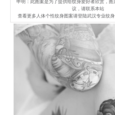
申明：此图案是为了提供给纹身爱好者欣赏，图
议，请联系本站
查看更多人体个性纹身图案请登陆武汉专业纹身店 www.