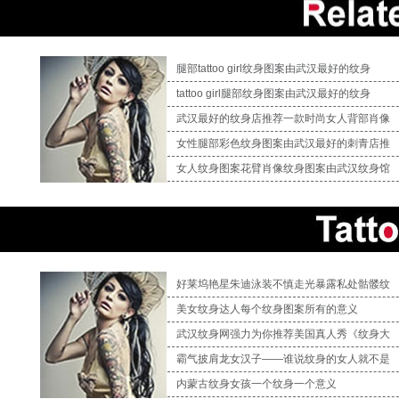
腿部tattoo girl纹身图案由武汉最好的纹身
tattoo girl腿部纹身图案由武汉最好的纹身
武汉最好的纹身店推荐一款时尚女人背部肖像
女性腿部彩色纹身图案由武汉最好的刺青店推
女人纹身图案花臂肖像纹身图案由武汉纹身馆
好莱坞艳星朱迪泳装不慎走光暴露私处骷髅纹
美女纹身达人每个纹身图案所有的意义
武汉纹身网强力为你推荐美国真人秀《纹身大
霸气披肩龙女汉子——谁说纹身的女人就不是
内蒙古纹身女孩一个纹身一个意义