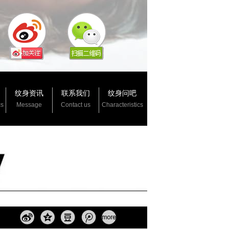
纹身资讯
联系我们
纹身问吧
cs
Message
Contact us
Characteristics