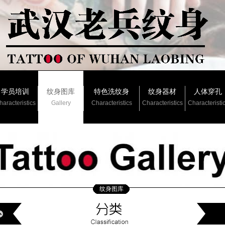
学员培训
纹身图库
特色洗纹身
纹身器材
人体穿孔
haracteristics
Gallery
Characteristics
Characteristics
Characteristi
纹身图库