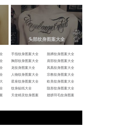
头部纹身图案大全
全
手指纹身图案大全
胳膊纹身图案大全
全
胸部纹身图案大全
肩部纹身图案大全
全
龙纹身图案大全
凤凰纹身图案大全
全
人物纹身图案大全
宗教纹身图案大全
大
星座纹身图案大全
欧美纹身图案大全
全
纹身贴纸大全
隐形纹身图案大全
案
天使精灵纹身图案
翅膀羽毛纹身图案