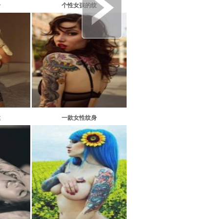
身
个性女孩的纹
性
一款女性纹身