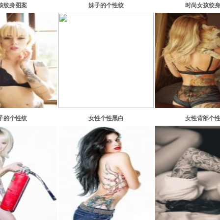
孩纹身图案
妹子的个性纹
时尚女孩纹
子的个性纹
女性个性黑白
女性背部个