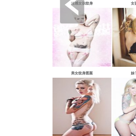
性感女孩纹身
女
美女纹身图案
妹