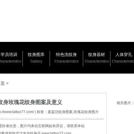
学员培训
纹身图库
特色洗纹身
纹身器材
人体穿孔
haracteristics
Gallery
Characteristics
Characteristics
Characteristi
遮盖
>
纹身玫瑰花纹身图案及意义
相关图片：
ttp://www.tattoo77.com/ | 标签：遮盖旧纹身图案,玫瑰花纹身图片
爱好者欣赏，图片均来自互联网如有异议，请联系本站
登陆武汉专业纹身店 www.tattoo77.com