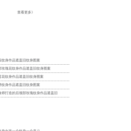
查看更多》
雀纹身作品遮盖旧纹身图案
部玫瑰花纹身作品遮盖旧纹身图案
莲花纹身作品遮盖旧纹身图案
膀纹身作品遮盖旧纹身图案
身师打造的后颈部玫瑰纹身作品遮盖旧