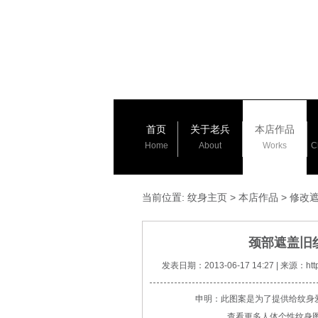
首页
关于老兵
本店作品
Home
About
Works
C
当前位置:
纹身主页
>
本店作品
>
修改
颈部遮盖旧
发表日期：2013-06-17 14:27 | 来源：h
申明：此图案是为了提供给纹身
查看更多人体个性纹身图案请