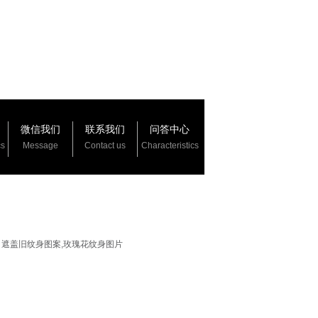
微信我们
联系我们
问答中心
cs
Message
Contact us
Characteristics
遮盖旧纹身图案,玫瑰花纹身图片