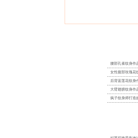
腰部孔雀纹身作
女性腹部玫瑰花
后背蓝莲花纹身
大臂翅膀纹身作
疯子纹身师打造