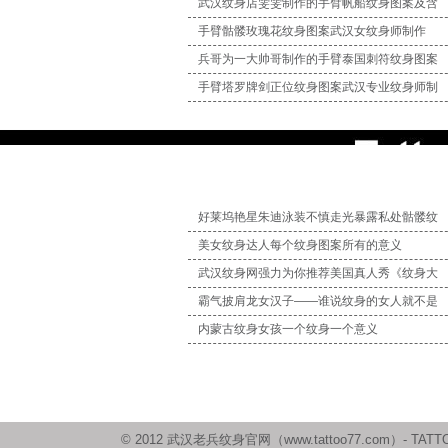
武汉纹身店雯雯制作的手臂帆船纹身图案及含
手臂骷髅玫瑰花纹身图案武汉女纹身师制作
兵哥为一大帅哥制作的手臂泰国刺符纹身图案
手臂塔罗牌剑正位纹身图案武汉专业纹身师制
好莱坞艳星朱迪泳装不慎走光暴露私处骷髅纹
美女纹身达人每个纹身图案所有的意义
武汉纹身网强力为你推荐美国真人秀《纹身大
霸气披肩龙女汉子——谁说纹身的女人就不是
内蒙古纹身女孩一个纹身一个意义
© 2012 武汉老兵纹身官网（www.tattoo77.com）