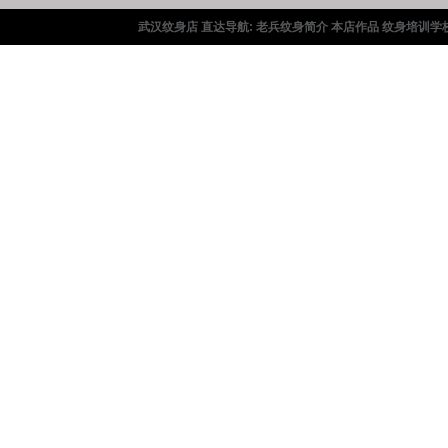
武汉纹身店 直达导航:
老兵纹身简介
本店作品
纹身培训学