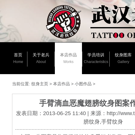
首页
关于老兵
本店作品
学员培训
纹身图库
Home
About
Works
Characteristics
Gallery
当前位置:
纹身主页
>
本店作品
>
小图作品
>
手臂滴血恶魔翅膀纹身图案
发表日期：2013-06-25 11:40 | 来源：http://www.
膀纹身,手臂纹身