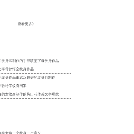
查看更多》
尖纹身师制作的手部喷墨字母纹身作品
文字母孙悟空纹身作品
字纹身作品由武汉最好的纹身师制作
形歌特字纹身图案
好的女纹身制作的胸口花体英文字母纹
纹身女孩一个纹身一个意义