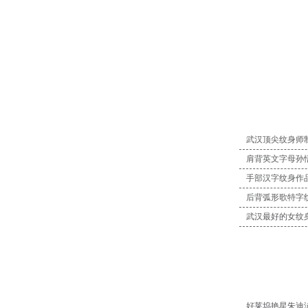
武汉顶尖纹身师
肩背英文字母孙
手部汉字纹身作
后背弧形歌特字
武汉最好的女纹
好莱坞艳星朱迪