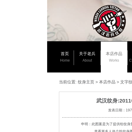
首页
关于老兵
本店作品
Home
About
Works
C
当前位置:
纹身主页
>
本店作品
>
文字
武汉纹身:20
发表日期：1970-
申明：此图案是为了提供给纹身
查看更多人体个性纹身图案请