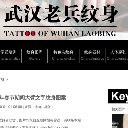
学员培训
纹身图库
特色洗纹身
纹身器材
人体穿孔
haracteristics
Gallery
Characteristics
Characteristics
Characteristi
纹身
>
11年春节期间大臂文字纹身图案
01-01 08:00 | 来源：未知 | 标签：
相关图片
爱好者欣赏，图片均来自互联网如有异议，请联系本站
登陆武汉专业纹身店 www.tattoo77.com