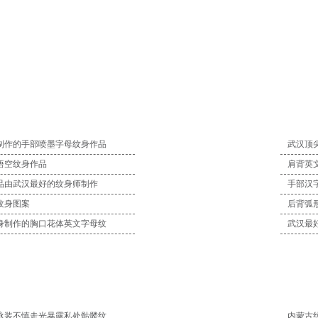
制作的手部喷墨字母纹身作品
武汉顶
悟空纹身作品
肩背英
品由武汉最好的纹身师制作
手部汉
纹身图案
后背弧
身制作的胸口花体英文字母纹
武汉最
泳装不慎走光暴露私处骷髅纹
内蒙古