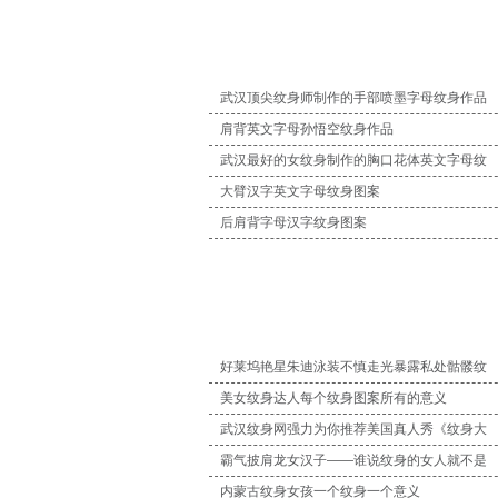
武汉顶尖纹身师制作的手部喷墨字母纹身作品
肩背英文字母孙悟空纹身作品
武汉最好的女纹身制作的胸口花体英文字母纹
大臂汉字英文字母纹身图案
后肩背字母汉字纹身图案
好莱坞艳星朱迪泳装不慎走光暴露私处骷髅纹
美女纹身达人每个纹身图案所有的意义
武汉纹身网强力为你推荐美国真人秀《纹身大
霸气披肩龙女汉子——谁说纹身的女人就不是
内蒙古纹身女孩一个纹身一个意义