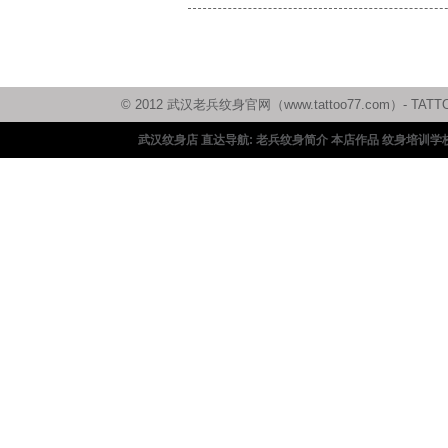
© 2012 武汉老兵纹身官网（www.tattoo77.com）
武汉纹身店 直达导航:
老兵纹身简介
本店作品
纹身培训学