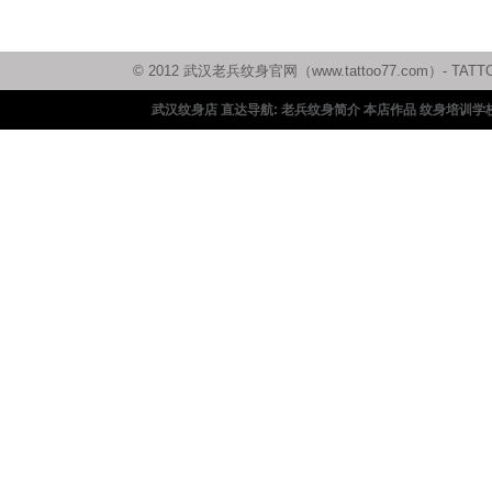
© 2012 武汉老兵纹身官网（www.tattoo77.com）
武汉纹身店 直达导航:
老兵纹身简介
本店作品
纹身培训学