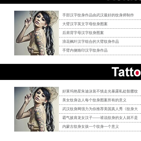
手部汉字纹身作品由武汉最好的纹身师制作
大臂汉字英文字母纹身图案
后肩背字母汉字纹身图案
浪花枫叶汉字组合的大臂纹身作品
手臂内侧烙印汉字纹身作品
好莱坞艳星朱迪泳装不慎走光暴露私处骷髅纹
美女纹身达人每个纹身图案所有的意义
武汉纹身网强力为你推荐美国真人秀《纹身大
霸气披肩龙女汉子——谁说纹身的女人就不是
内蒙古纹身女孩一个纹身一个意义