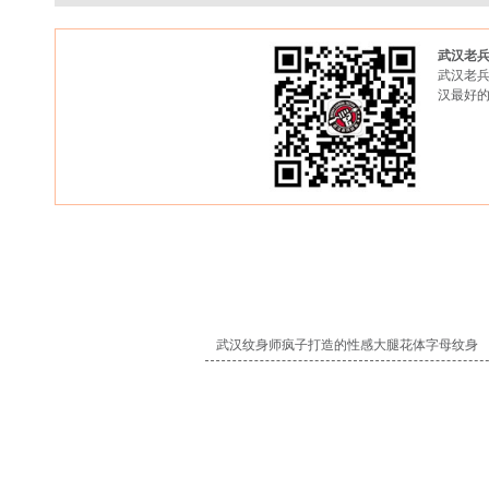
武汉老
武汉老兵
汉最好
武汉纹身师疯子打造的性感大腿花体字母纹身