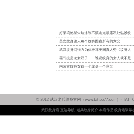
好莱坞艳星朱迪泳装不慎走光暴露私处骷髅纹
美女纹身达人每个纹身图案所有的意义
武汉纹身网强力为你推荐美国真人秀《纹身大
霸气披肩龙女汉子——谁说纹身的女人就不是
内蒙古纹身女孩一个纹身一个意义
© 2012 武汉老兵纹身官网（www.tattoo77.com）
武汉纹身店 直达导航:
老兵纹身简介
本店作品
纹身培训学