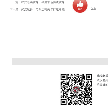
上一篇：
武汉老兵纹身：半胛彩色传统纹身（tattoo）作品
分享
下一篇：
武汉纹身：老兵历时两年打造孝感纹身爱好者的超级满背龙纹身作品
武汉老
武汉老兵
汉最好