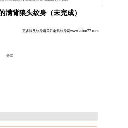
的满背
狼头纹身
（未完成）
更多狼头纹身请关注老兵纹身网
www.tattoo77.com
分享