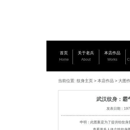
首页
关于老兵
本店作品
Home
About
Works
C
当前位置:
纹身主页
>
本店作品
>
大图
武汉纹身：霸
发表日期：1970-
申明：此图案是为了提供给纹身
查看更多人体个性纹身图案请