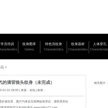
学员培训
纹身图库
特色洗纹身
纹身器材
人体穿孔
haracteristics
Gallery
Characteristics
Characteristics
Characteristi
作品
>
气的满背狼头纹身（未完成）
相关图片
01-01 08:00 | 来源：未知 | 标签：
爱好者欣赏，图片均来自互联网如有异议，请联系本站
登陆武汉专业纹身店 www.tattoo77.com