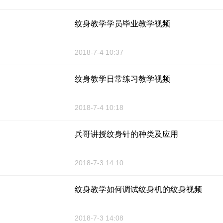
纹身教学学员毕业教学视频
2018-7-4 10:37
纹身教学日常练习教学视频
2018-7-4 10:18
兵哥讲授纹身针的种类及应用
2018-7-3 14:10
纹身教学如何调试纹身机的纹身视频
2018-7-3 14:08