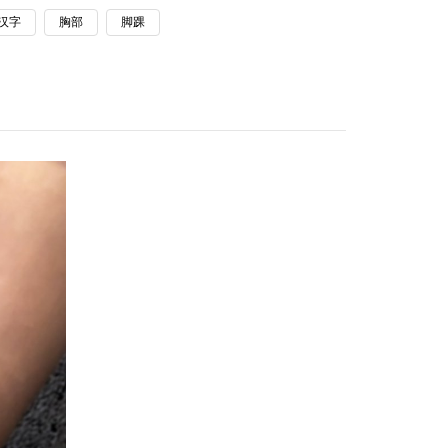
汉字
胸部
脚踝