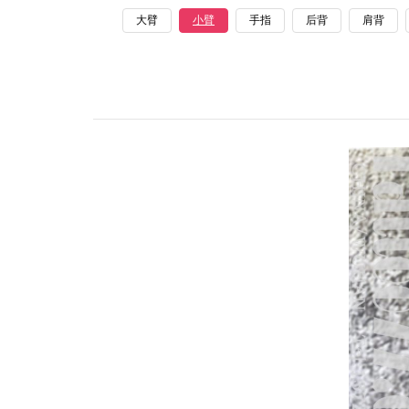
大臂
小臂
手指
后背
肩背