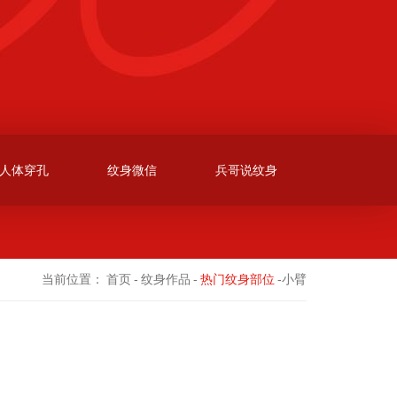
人体穿孔
纹身微信
兵哥说纹身
当前位置：
首页
-
纹身作品
-
热门纹身部位
-小臂