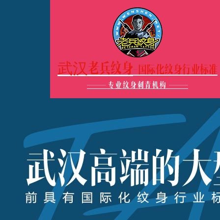
武汉老兵纹身
-国际化纹身行业标准
———
专业纹身刺青机构
———