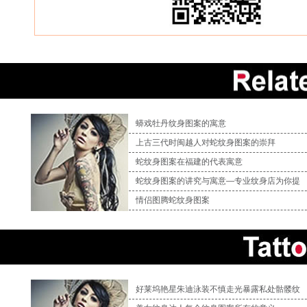
蟒戏牡丹纹身图案的寓意
上古三代时闽越人对蛇纹身图案的崇拜
蛇纹身图案在福建的代表寓意
蛇纹身图案的讲究与寓意—专业纹身店为你提
情侣图腾蛇纹身图案
好莱坞艳星朱迪泳装不慎走光暴露私处骷髅纹