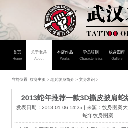
首页
关于老兵
本店作品
学员培训
纹身图库
Home
About
Works
Characteristics
Gallery
当前位置:
纹身主页
>
老兵纹身简介
>
文身常识
>
2013蛇年推荐一款3D撕皮披肩
发表日期：2013-01-06 14:25 | 来源：纹身图
蛇年纹身图案