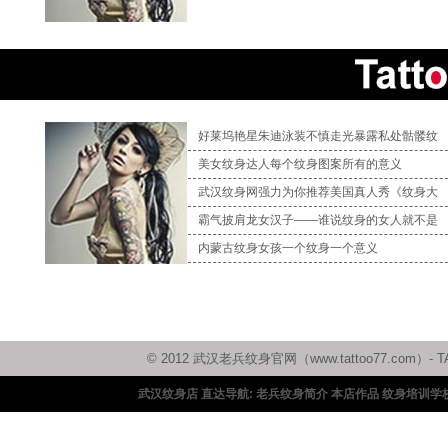
好莱坞艳星朱迪泳装不慎走光暴露私处骷髅纹
美女纹身达人每个纹身图案所有的意义
武汉纹身网强力为你推荐美国真人秀《纹身大
霸气披肩龙女汉子——谁说纹身的女人就不是
内蒙古纹身女孩一个纹身一个意义
© 2012 武汉老兵纹身官网（www.tattoo77.c
武汉纹身店 直达导航:
老兵纹身简介
本店作品
纹身培训学