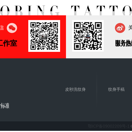
信
工作室
服务热
皮秒洗纹身
纹身手稿
业标准
鄂ICP备09002209号-1