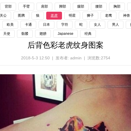
背部
手臂
肩部
脚部
腿部
腰部
胸部
关公
图腾
狼
老虎
明星
狮子
老鹰
神兽
欧美
卡通
日本
字符
蛇
女人
男人
天使
骷髅
翅膀
Japanese
经典
后背色彩老虎纹身图案
2018-5-3 12:50 | 发布者: admin | 浏览数:2754