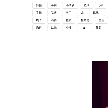
情侣
手稿
小清新
壁纸
girl
手指
胳膊
半甲
龙
凤凰
蝎子
动物
植物
独角兽
星座
隐形
贴纸
个性
man
麒麟