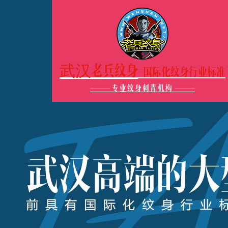
武汉老兵纹身
-国际化纹身行业标准
———
专业纹身刺青机构
———