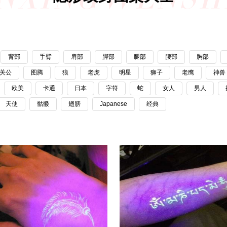
背部
手臂
肩部
脚部
腿部
腰部
胸部
关公
图腾
狼
老虎
明星
狮子
老鹰
神兽
欧美
卡通
日本
字符
蛇
女人
男人
天使
骷髅
翅膀
Japanese
经典