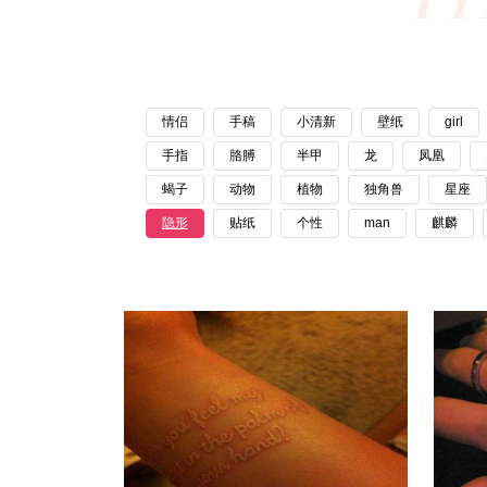
情侣
手稿
小清新
壁纸
girl
手指
胳膊
半甲
龙
凤凰
蝎子
动物
植物
独角兽
星座
隐形
贴纸
个性
man
麒麟