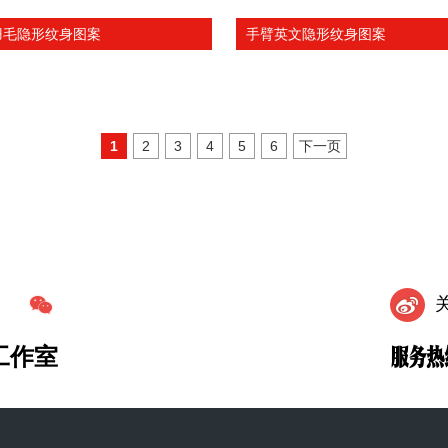
羽毛隐形纹身图案
手臂英文隐形纹身图案
1
2
3
4
5
6
下一页
信
工作室
服务热