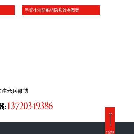
手臂小清新船锚隐形纹身图案
关注老兵微博
13720349386
线:
顶部