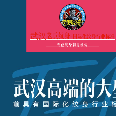
武汉老兵纹身
-国际化纹身行业标准
———
专业纹身刺青机构
———