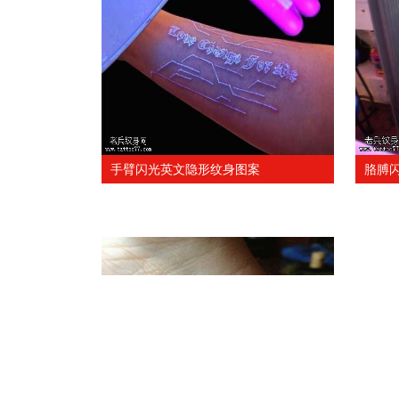
手臂闪光英文隐形纹身图案
胳膊