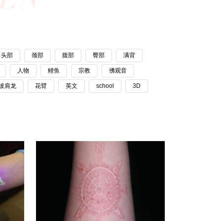
头部
颈部
腹部
臀部
满背
人物
鲤鱼
宗教
佛观音
披肩龙
花臂
英文
school
3D