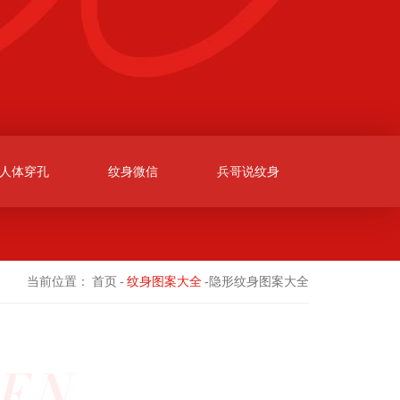
人体穿孔
纹身微信
兵哥说纹身
当前位置：
首页
-
纹身图案大全
-隐形纹身图案大全
EN