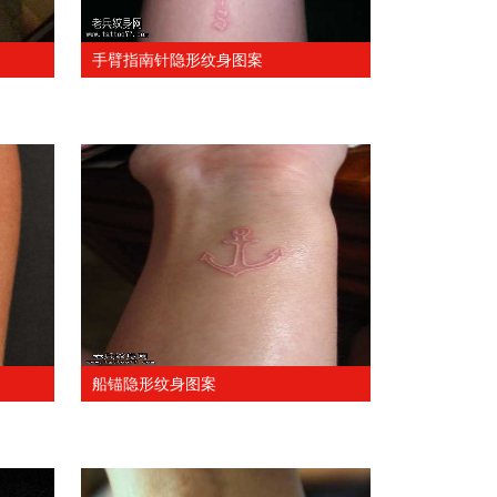
手臂指南针隐形纹身图案
船锚隐形纹身图案