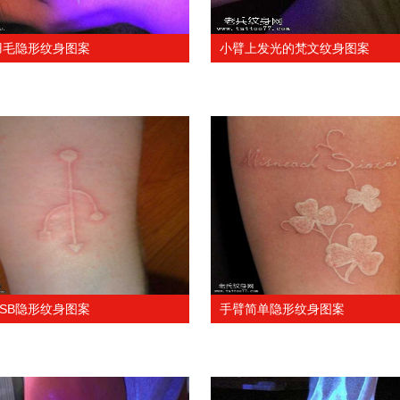
羽毛隐形纹身图案
小臂上发光的梵文纹身图案
SB隐形纹身图案
手臂简单隐形纹身图案