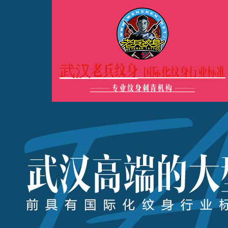
武汉老兵纹身
-国际化纹身行业标准
———
专业纹身刺青机构
———