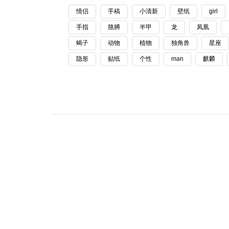
情侣
手稿
小清新
壁纸
girl
手指
胳膊
半甲
龙
凤凰
蝎子
动物
植物
独角兽
星座
隐形
贴纸
个性
man
麒麟