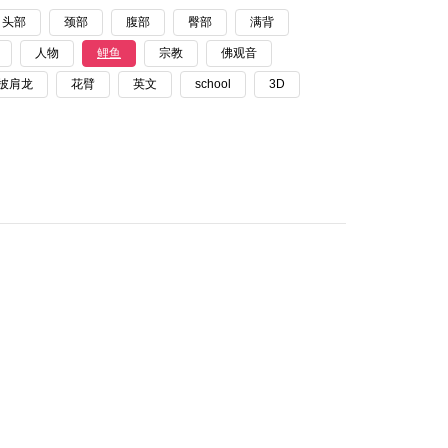
头部
颈部
腹部
臀部
满背
人物
鲤鱼
宗教
佛观音
披肩龙
花臂
英文
school
3D