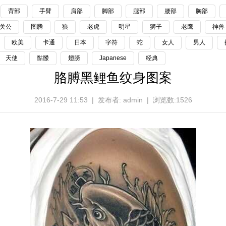
背部
手臂
肩部
脚部
腿部
腰部
胸部
关公
图腾
狼
老虎
明星
狮子
老鹰
神兽
欧美
卡通
日本
字符
蛇
女人
男人
天使
骷髅
翅膀
Japanese
经典
胳膊黑鲤鱼纹身图案
2016-7-29 11:53 | 发布者: admin | 浏览数:1526