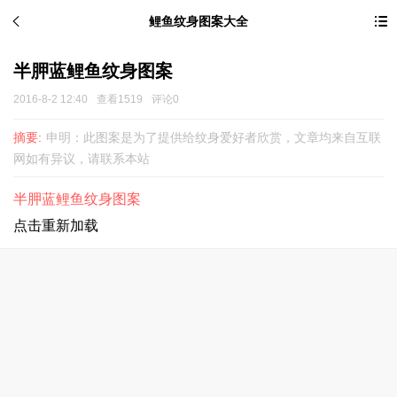
鲤鱼纹身图案大全
半胛蓝鲤鱼纹身图案
2016-8-2 12:40
查看1519
评论0
摘要:
申明：此图案是为了提供给纹身爱好者欣赏，文章均来自互联
网如有异议，请联系本站
半胛蓝鲤鱼纹身图案
点击重新加载