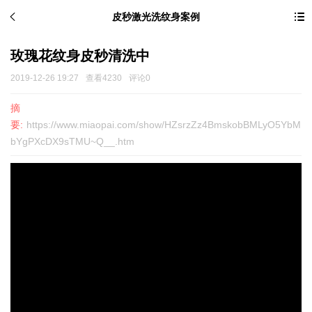
皮秒激光洗纹身案例
玫瑰花纹身皮秒清洗中
2019-12-26 19:27
查看4230
评论0
摘
要:
https://www.miaopai.com/show/HZsrzZz4BmskobBMLyO5YbM
bYgPXcDX9sTMU~Q__.htm