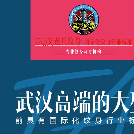
武汉老兵纹身
-国际化纹身行业标准
———
专业纹身刺青机构
———