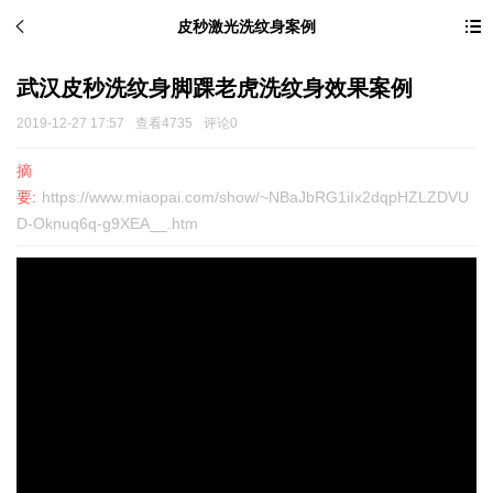
皮秒激光洗纹身案例
武汉皮秒洗纹身脚踝老虎洗纹身效果案例
2019-12-27 17:57
查看4735
评论0
摘
要:
https://www.miaopai.com/show/~NBaJbRG1iIx2dqpHZLZDVU
D-Oknuq6q-g9XEA__.htm