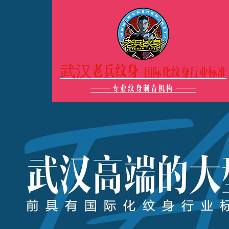
武汉老兵纹身
-国际化纹身行业标准
———
专业纹身刺青机构
———