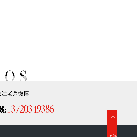
关注老兵微博
13720349386
线:
顶部