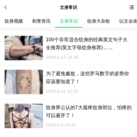
文身常识
纹身视频
刺青资讯
文身常识
纹身大杂烩
以文会
100个非常适合纹身的经典英文句子大
全推荐(英文字母纹身推荐) ... ...
2020-2-19 18:35
为了避免尴尬，这些罗马数字的姿势你
应该要知道了！
2018-8-11 10:14
纹身界公认的7大最疼纹身部位，怕疼的
可以避开了！
2018-8-8 10:44