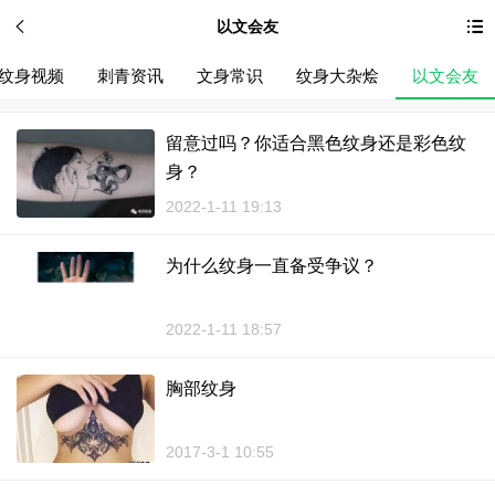
以文会友
纹身视频
刺青资讯
文身常识
纹身大杂烩
以文会友
留意过吗？你适合黑色纹身还是彩色纹
身？
2022-1-11 19:13
为什么纹身一直备受争议？
2022-1-11 18:57
胸部纹身
2017-3-1 10:55