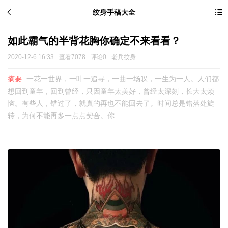
纹身手稿大全
如此霸气的半背花胸你确定不来看看？
2020-12-6 16:33
查看7078
评论0
老兵纹身
摘要:
一花一世界，一叶一追寻，一曲一场叹，一生为一人。人们都
想回到童年，回到曾经，只因童年太美好，曾经太深刻，长大太烦
恼。有些人，错过了，就真的再也不能回去了。时间总是错落处旋
转，为何不能再多一点点契合。你 ...