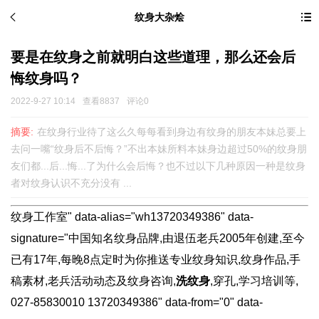
纹身大杂烩
要是在纹身之前就明白这些道理，那么还会后
悔纹身吗？
2022-9-27 10:14
查看8837
评论0
摘要:
在纹身行业待了这么久每每看到身边有纹身的朋友本妹总要上
去问一嘴“纹身后不后悔？”不出本妹所料本妹身边超过50%的纹身朋
友们都...后...悔...了为什么会后悔？也不过以下几种原因一种是纹身
者对纹身认识不充分没有 ...
纹身工作室" data-alias="wh13720349386" data-
signature="中国知名纹身品牌,由退伍老兵2005年创建,至今
已有17年,每晚8点定时为你推送专业纹身知识,纹身作品,手
稿素材,老兵活动动态及纹身咨询,
洗纹身
,穿孔,学习培训等,
027-85830010 13720349386" data-from="0" data-