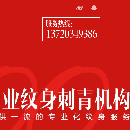
服务热线：
13720349386