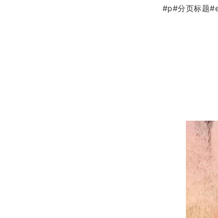
#p#分页标题#