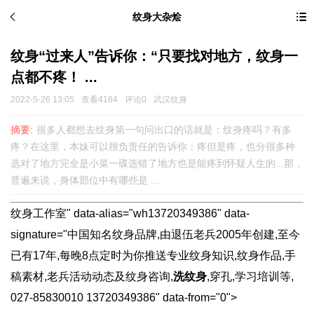
纹身大杂烩
纹身“过来人”告诉你：“只要找对地方，纹身一
点都不疼！ ...
2022-5-26 13:05
查看4184
评论0
武汉纹身
摘要:
很多人都想去纹身第一句问出口的话就是：纹身疼吗？有多
疼？在这里，本妹可以很负责任的告诉你：疼但是疼，也分很多种
选对了地方完全是小菜一碟选错了地方也是能疼到怀疑人生的...那，
普遍来说，身体部位中有哪些是 ...
纹身工作室" data-alias="wh13720349386" data-
signature="中国知名纹身品牌,由退伍老兵2005年创建,至今
已有17年,每晚8点定时为你推送专业纹身知识,纹身作品,手
稿素材,老兵活动动态及纹身咨询,
洗纹身
,穿孔,学习培训等,
027-85830010 13720349386" data-from="0">