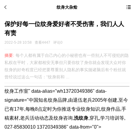
纹身大杂烩
保护好每一位纹身爱好者不受伤害，我们人人
有责
2022-5-28 10:58
查看4447
评论0
摘要:
每个人都有属于自己内心的小秘密也有一些别人不可侵犯的隐
私权在平时，大家都相安无事但只要你纹了身你就会发现大众对你
纹身的好奇程度已经把要尊重别人隐私的事实抛诸脑后有个粉丝就
曾经说过这么一句话：“纹身前和 ...
纹身工作室" data-alias="wh13720349386" data-
signature="中国知名纹身品牌,由退伍老兵2005年创建,至今
已有17年,每晚8点定时为你推送专业纹身知识,纹身作品,手
稿素材,老兵活动动态及纹身咨询,
洗纹身
,穿孔,学习培训等,
027-85830010 13720349386" data-from="0">