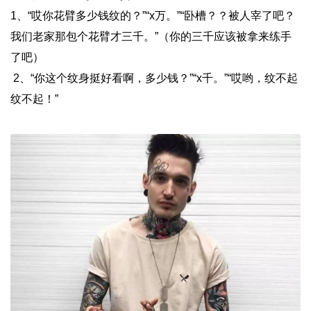
1、“哎你花臂多少钱纹的？”“x万。”“卧槽？？被人宰了吧？
我们老家那包个花臂才三千。”（你的三千应该被拿来练手
了吧）
2、“你这个纹身挺好看啊，多少钱？”“x千。”“哎哟，纹不起
纹不起！”